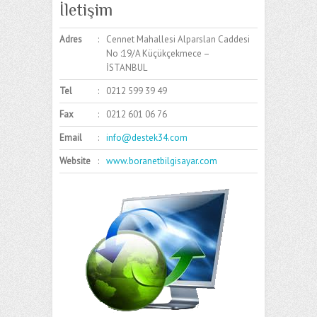
İletişim
Adres
:
Cennet Mahallesi Alparslan Caddesi
No :19/A Küçükçekmece –
İSTANBUL
Tel
:
0212 599 39 49
Fax
:
0212 601 06 76
Email
:
info@destek34.com
Website
:
www.boranetbilgisayar.com